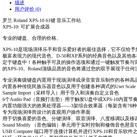
描述
用户评价 (0)
罗兰 Roland XPS-10 61键 音乐工作站
XPS-10: 可扩展合成器
专业的键盘、合理的价格。
XPS-10是现场演绎乐手和音乐爱好者的最佳选择，它不仅给予您Ro
极富表现力的现代音色、D-50和XP系列的经典音色以及其他
定于键盘中！各种触手可及的操作选项和通过一键触发节奏与背景
的XPS-10。Roland顶级品质的音色将通过您的双手展现于任
专业演奏级键盘内置用于现场演绎或录音室音乐制作的各种高
内置各种传统民族乐器音色以及用于创建各种调式的User Sca
Sample Import（采样导入）用于导入和演奏自定义音色
6个Audio Pad（音频打击垫）用于触发U盘中或XPS-10
内置功能强大的效果处理器——3架综合效果器（每架含有78
专为现场演绎而设计的直观用户操作界面
用于切换喜爱的音色、分键演绎、双音演绎、八度移调以及移
Sound Modify （音色编辑）单元用于实时控制和修饰音色
USB Computer 端口用于连接计算机并进行XPS-10和音乐软