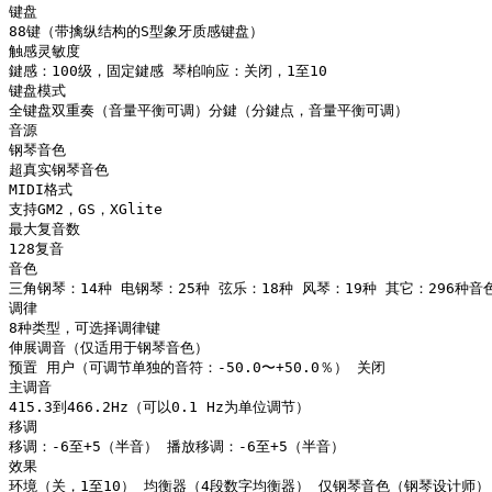
键盘

88键（带擒纵结构的S型象牙质感键盘）

触感灵敏度

鍵感：100级，固定鍵感 琴桘响应：关闭，1至10

键盘模式

全键盘双重奏（音量平衡可调）分鍵（分鍵点，音量平衡可调）

音源

钢琴音色

超真实钢琴音色

MIDI格式

支持GM2，GS，XGlite

最大复音数

128复音

音色

三角钢琴：14种 电钢琴：25种 弦乐：18种 风琴：19种 其它：296种音色
调律

8种类型，可选择调律键

伸展调音（仅适用于钢琴音色）

预置 用户（可调节单独的音符：-50.0〜+50.0％） 关闭

主调音

415.3到466.2Hz（可以0.1 Hz为单位调节）

移调

移调：-6至+5（半音） 播放移调：-6至+5（半音）

效果

环境（关，1至10） 均衡器（4段数字均衡器） 仅钢琴音色（钢琴设计师）：