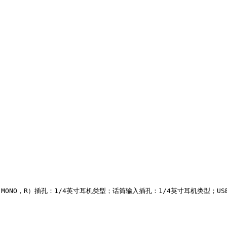
/ MONO，R）插孔：1/4英寸耳机类型；话筒输入插孔：1/4英寸耳机类型；USB 