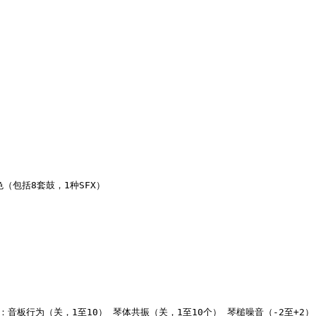
（包括8套鼓，1种SFX）

音板行为（关，1至10） 琴体共振（关，1至10个） 琴槌噪音（-2至+2） 