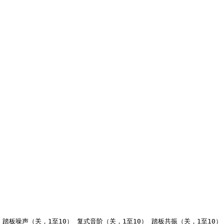
踏板噪声（关，1至10） 复式音阶（关，1至10） 踏板共振（关，1至10）