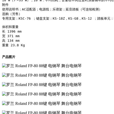
10 W（7〜33 W）；10 W：平均功耗，音量在中间位置时演奏钢琴的平均功
附件

使用说明书；AC适配器；电源线；乐谱架；延音踏板（可连续检测）

选购（另售）

专用支架：KSC-76 ；键盘支架：KS-18Z，KS-G8，KS-12 ；踏板单
体积和重量

长 1396 mm

宽 371 mm

高 134 mm

重量 23.8 Kg

产品图片