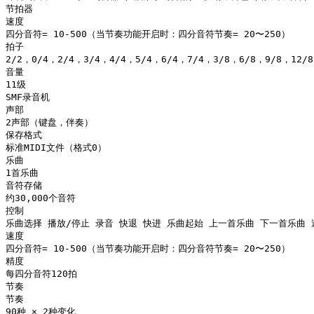
节拍器

速度

四分音符= 10-500（当节奏功能开启时：四分音符节奏= 20〜250）

拍子

2/2，0/4，2/4，3/4，4/4，5/4，6/4，7/4，3/8，6/8，9/8，12/8

音量

11级

SMF录音机

声部

2声部（键盘，伴奏）

保存格式

标准MIDI文件（格式0）

乐曲

1首乐曲

音符存储

约30,000个音符

控制

乐曲选择 播放/停止 录音 快退 快进 乐曲起始 上一首乐曲 下一首乐曲 
速度

四分音符= 10-500（当节奏功能开启时：四分音符节奏= 20〜250）

精度

每四分音符120拍

节奏

节奏

90种 × 2种变化
