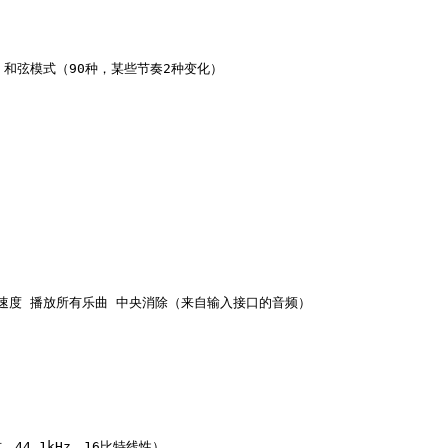
 和弦模式（90种，某些节奏2种变化）

 速度 播放所有乐曲 中央消除（来自输入接口的音频）

44.1kHz，16比特线性）
