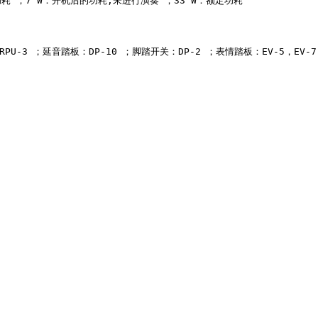
耗 ；7 W：开机后的功耗;未进行演奏 ；33 W：额定功耗

元：RPU-3 ；延音踏板：DP-10 ；脚踏开关：DP-2 ；表情踏板：EV-5，