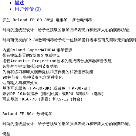
描述
用户评价 (0)
罗兰 Roland FP-80 88键 电钢琴  舞台电钢琴

时尚的流线型设计，给予您顶级的钢琴演绎表现力和鼓舞人心的演奏功能。

时尚而便携的FP-80数码钢琴给予每一位钢琴爱好者丰富而又回味无穷的演绎
内置Roland SuperNATURAL钢琴音源

带有擒纵装置的S型象牙质感键盘

搭载Acoustic Projection技术的集成四台扬声器声音系统

智能的全键盘和弦识别节奏功能

为自我练习和即兴演奏提供和弦伴奏的和弦进行功能

90种节奏，每种节奏包含两种变化

话筒输入与和声效果

琴体可选黑色（FP-80-BK）或白色（FP-80-WH）

兼容DP-10延音踏板（随机附属）或RPU-3踏板组（选购）

可选琴架：KSC-76（家庭）和KS-12（舞台）

Roland FP-80: 数码钢琴

时尚的流线型设计，给予您顶级的钢琴演绎表现力和鼓舞人心的演奏功能。

键盘
