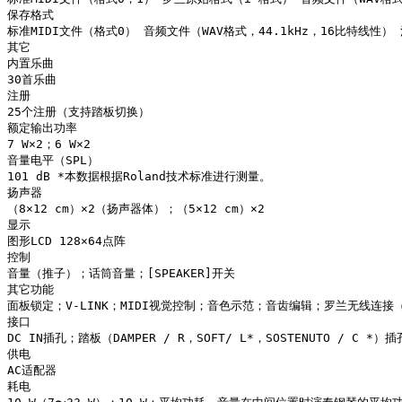
保存格式

标准MIDI文件（格式0） 音频文件（WAV格式，44.1kHz，16比特线性
其它

内置乐曲

30首乐曲

注册

25个注册（支持踏板切换）

额定输出功率

7 W×2；6 W×2

音量电平（SPL）

101 dB *本数据根据Roland技术标准进行测量。

扬声器

（8×12 cm）×2（扬声器体）；（5×12 cm）×2

显示

图形LCD 128×64点阵

控制

音量（推子）；话筒音量；[SPEAKER]开关

其它功能

面板锁定；V-LINK；MIDI视觉控制；音色示范；音齿编辑；罗兰无线连接（
接口

DC IN插孔；踏板（DAMPER / R，SOFT/ L*，SOSTENUTO 
供电

AC适配器

耗电
