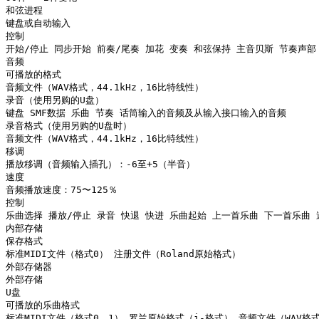
和弦进程

键盘或自动输入

控制

开始/停止 同步开始 前奏/尾奏 加花 变奏 和弦保持 主音贝斯 节奏声部
音频

可播放的格式

音频文件（WAV格式，44.1kHz，16比特线性）

录音（使用另购的U盘）

键盘 SMF数据 乐曲 节奏 话筒输入的音频及从输入接口输入的音频

录音格式（使用另购的U盘时）

音频文件（WAV格式，44.1kHz，16比特线性）

移调

播放移调（音频输入插孔）：-6至+5（半音）

速度

音频播放速度：75〜125％

控制

乐曲选择 播放/停止 录音 快退 快进 乐曲起始 上一首乐曲 下一首乐曲
内部存储

保存格式

标准MIDI文件（格式0） 注册文件（Roland原始格式）

外部存储器

外部存储

U盘

可播放的乐曲格式

标准MIDI文件（格式0，1） 罗兰原始格式（i-格式） 音频文件（WAV格式，