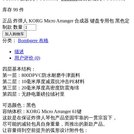
库存 99 件
正品 炸弹人 KORG Micro Arranger 合成器 键盘专用包 黑色定
制款 数量
加入购物车
分类：
Bombgere 布格
描述
用户评价 (0)
四层基本结构：
第一层：800DPVC防水耐磨牛津面料
第二层：10毫米厚度减震抗冲击PE材料
第三层：20毫米厚度高密度防震海绵
第四层：无静电重磅拉绒衬里
可选颜色：黑色
容纳体积：KORG Micro Arranger 61键
这款是在保证炸弹人琴包产品坚固牢靠的一贯宗旨下，
尽可能的减轻包具自身重量，而推出的新款产品。
让容量得到空前提升的弧形设计附件包：