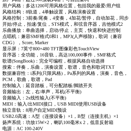
用户风格：多达1200可用风格位置，包括我的最爱/用户组
风格结构：8轨道，4单触设置，风格演奏设置
风格控制：3前奏/尾奏，4变奏，4加花/暂停，自动加花，同步
开始/停止，拍速/复位，STS模式，和弦音序器，吉他模式2
乐曲播放：单曲选择，启动/停止，主页，快退和快进控制
点唱机：兼容SMF格式0和1，MP3(人声移除)，歌词（兼容
CDG），Score, Marker
显示屏：7英寸800×480 TFT图像彩色TouchView
音序器：全功能，16音轨，高达100,000事件，SMF格式
歌谱(SongBook)：完全可编程，根据风格自动选择
搜索：伴奏，乐曲，演奏设置，歌谱，音色和歌词TXT
数据兼容性：i系列(只限风格)，Pa系列的风格，演奏，音色，
PCM，歌曲，歌谱，Pad
控制输入：延音踏板，可分配踏板/脚踏开关
音频输出：左，右/单声，耳机(不平衡)
音频输入：2x线性输入(不平衡)
MIDI：输入/出MIDI接口，USB MIDI使用USB设备
独立音轨：8用户自定MIDI预设
USB2.0高速：A型（连接设备）×1，B型（连接主机）×1
扬声系统：功放15W×2，喇叭100毫米x 2，​​低音反射箱
电源：AC 100-240V