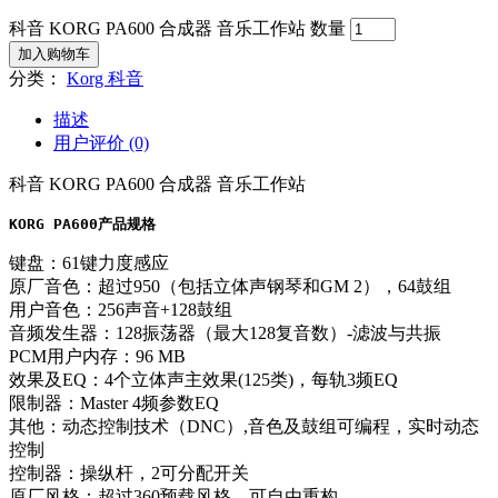
科音 KORG PA600 合成器 音乐工作站 数量
加入购物车
分类：
Korg 科音
描述
用户评价 (0)
科音 KORG PA600 合成器 音乐工作站
KORG PA600产品规格
键盘：61键力度感应
原厂音色：超过950（包括立体声钢琴和GM 2），64鼓组
用户音色：256声音+128鼓组
音频发生器：128振荡器（最大128复音数）-滤波与共振
PCM用户内存：96 MB
效果及EQ：4个立体声主效果(125类)，每轨3频EQ
限制器：Master 4频参数EQ
其他：动态控制技术（DNC）,音色及鼓组可编程，实时动态
控制
控制器：操纵杆，2可分配开关
原厂风格：超过360预载风格，可自由重构