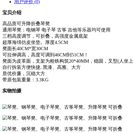
用户评价 (0)
宝贝介绍
高品质可升降折叠琴凳
通用琴凳：电钢琴 电子琴 古筝 吉他等乐器均可使用
三档高度调节，可折叠，高强度金属底架
超厚海绵仿皮坐垫。厚度4.5CM
凳面长40CM*宽30CM
可拉伸调高，高度可调到46CM到51CM！
凳面为皮革面，支架为粗铁构筑20*40MM，稳固，叉型(人
自行拆装方便快捷, 黑漆、高雅、大方
质优价廉，沉稳大方
带原包装重量：3.3KG
实物拍摄