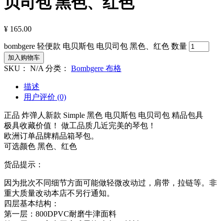
贝司包 黑色、红色
¥
165.00
bombgere 轻便款 电贝斯包 电贝司包 黑色、红色 数量
加入购物车
SKU：
N/A
分类：
Bombgere 布格
描述
用户评价 (0)
正品 炸弹人新款 Simple 黑色 电贝斯包 电贝司包 精品包具
极具收藏价值！ 做工品质几近完美的琴包！
欧洲订单品牌精品箱琴包。
可选颜色 黑色、红色
货品提示：
因为批次不同细节方面可能做轻微改动过，肩带，拉链等。非
重大质量改动本店不另行通知。
四层基本结构：
第一层：800DPVC耐磨牛津面料